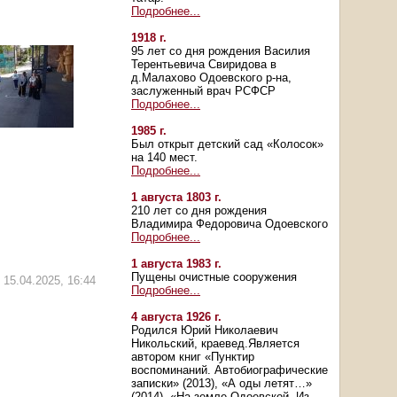
Подробнее...
1918 г.
95 лет со дня рождения Василия
Терентьевича Свиридова в
д.Малахово Одоевского р-на,
заслуженный врач РСФСР
Подробнее...
1985 г.
Был открыт детский сад «Колосок»
на 140 мест.
Подробнее...
1 августа 1803 г.
210 лет со дня рождения
Владимира Федоровича Одоевского
Подробнее...
1 августа 1983 г.
Пущены очистные сооружения
15.04.2025, 16:44
Подробнее...
4 августа 1926 г.
Родился Юрий Николаевич
Никольский, краевед.Является
автором книг «Пунктир
воспоминаний. Автобиографические
записки» (2013), «А оды летят…»
(2014), «На земле Одоевской. Из