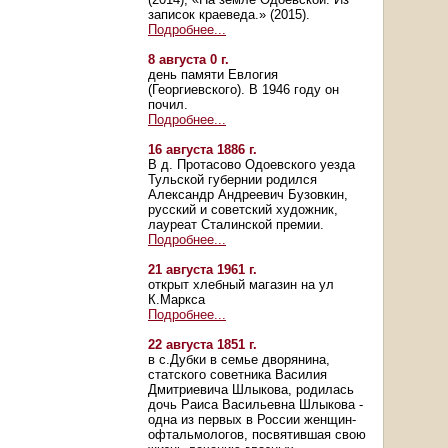
записок краеведа.» (2015).
Подробнее...
8 августа 0 г.
день памяти Евлогия
(Георгиевского). В 1946 году он
почил.
Подробнее...
16 августа 1886 г.
В д. Протасово Одоевского уезда
Тульской губернии родился
Александр Андреевич Бузовкин,
русский и советский художник,
лауреат Сталинской премии.
Подробнее...
21 августа 1961 г.
открыт хлебный магазин на ул
К.Маркса
Подробнее...
22 августа 1851 г.
в с.Дубки в семье дворянина,
статского советника Василия
Дмитриевича Шлыкова, родилась
дочь Раиса Васильевна Шлыкова -
одна из первых в России женщин-
офтальмологов, посвятившая свою