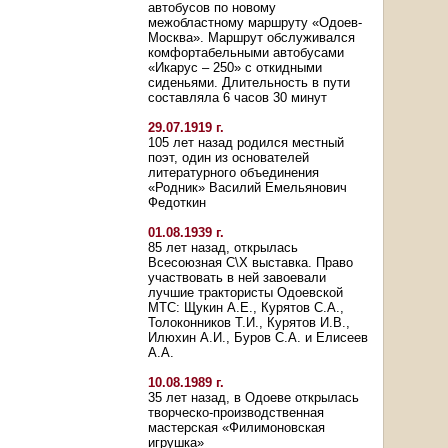
автобусов по новому
межобластному маршруту «Одоев-
Москва». Маршрут обслуживался
комфортабельными автобусами
«Икарус – 250» с откидными
сиденьями. Длительность в пути
составляла 6 часов 30 минут
29.07.1919 г.
105 лет назад родился местный
поэт, один из основателей
литературного объединения
«Родник» Василий Емельянович
Федоткин
01.08.1939 г.
85 лет назад, открылась
Всесоюзная С\Х выставка. Право
участвовать в ней завоевали
лучшие трактористы Одоевской
МТС: Щукин А.Е., Курятов С.А.,
Толоконников Т.И., Курятов И.В.,
Илюхин А.И., Буров С.А. и Елисеев
А.А.
10.08.1989 г.
35 лет назад, в Одоеве открылась
творческо-производственная
мастерская «Филимоновская
игрушка»