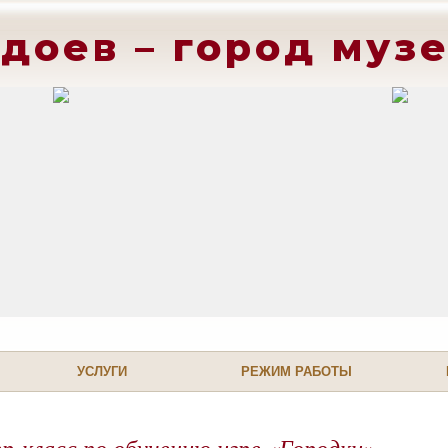
доев – город муз
УСЛУГИ
РЕЖИМ РАБОТЫ
-класс по обучению игре «Городки»