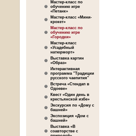
Мастер-класс по
обучению игре
«Петанк»
Мастер-класс «Мини-
крокет»
Мастер-класс по
обучению игре
«Городки»
Мастер-класс
«Усадебный
натюрморт»
Выставка картин
«Образ»
Интерактивная
программа "Традиции
русского чаепития"
Встреча «Стендап в
Одоеве»
Квест «Один день в
крестьянской избе»
Экскурсия по «Дому с
башней»
Экспозиция «Дом с
башней»
Выставка «В
соавторстве с
природой»