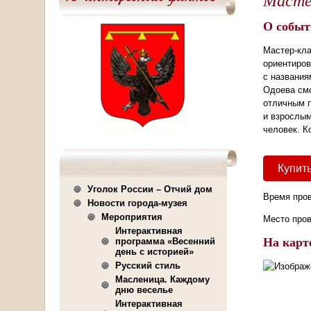
О событ
Мастер-кла
ориентиров
с названия
Одоева смо
отличным п
и взрослым
человек. К
Купить
Уголок России – Отчий дом
Время про
Новости города-музея
Мероприятия
Место про
Интерактивная
На карт
программа «Весенний
день с историей»
Русский стиль
Масленица. Каждому
дню веселье
Интерактивная