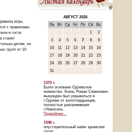
АВГУСТ 2026
правила игры,
Пн
Вт
Ср
Чт
Пт
Сб
Вс
ятся с правилами,
1
2
ели и гости
а станет
3
4
5
6
7
8
9
только детям, но
10
11
12
13
14
15
16
ых групп от 10
17
18
19
20
21
22
23
24
25
26
27
28
29
30
31
1375 г.
Было основано Одоевское
княжество. Князь Роман Семенович
вынужден был укрываться в
г.Одоеве от золотоордынцев,
полностью разгромивших
г.Новосиль.
Подробнее...
1546 г.
опустошительный набег крымских
татар.