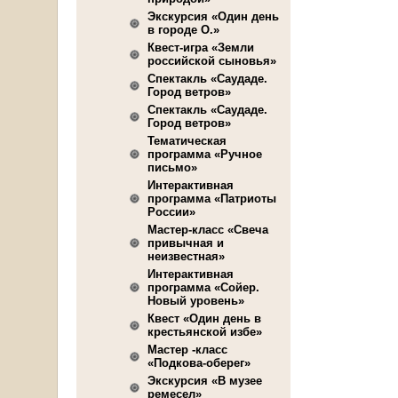
Экскурсия «Один день
в городе О.»
Квест-игра «Земли
российской сыновья»
Спектакль «Саудаде.
Город ветров»
Спектакль «Саудаде.
Город ветров»
Тематическая
программа «Ручное
письмо»
Интерактивная
программа «Патриоты
России»
Мастер-класс «Свеча
привычная и
неизвестная»
Интерактивная
программа «Сойер.
Новый уровень»
Квест «Один день в
крестьянской избе»
Мастер -класс
«Подкова-оберег»
Экскурсия «В музее
ремесел»