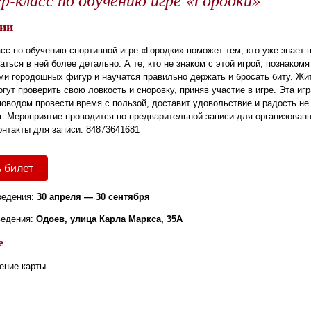
ии
сс по обучению спортивной игре «Городки» поможет тем, кто уже знает 
аться в ней более детально. А те, кто не знаком с этой игрой, познаком
ми городошных фигур и научатся правильно держать и бросать биту. Жит
гут проверить свою ловкость и сноровку, приняв участие в игре. Эта игр
оводом провести время с пользой, доставит удовольствие и радость не 
. Мероприятие проводится по предварительной записи для организованн
онтакты для записи: 84873641681
 билет
ведения:
30 апреля — 30 сентября
ведения:
Одоев, улица Карла Маркса, 35А
е