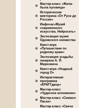
Мастер-класс «Жила-
была пуговица»
Историческая
викторина «От Руси до
России»
Инфочас«Музей
современного
искусства. Нейросеть»
Экспозиция музея
Одоевского княжества
Квест-игра
«Путешествие по
родному краю»
Экспозиция усадьбы
генерала А. Я.
Мирковича
Квест-игра «Уездный
город О»
Интерактивная
программа
«КРАFТдвор»
Мастер-класс
«Чудесное мгновение»
Мастер-класс «Символ
Пасхи»
Мастер-класс «Свеча