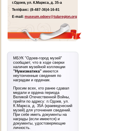
г.Одоев, ул. К.Маркса, д. 35-а
Тел/факс: (8-487-36)4-16-81
E-mail:
museum.odoev@tularegion.org
МБУК "Одоев-город музей"
сообщает, что в ходе сверки
наличия музейной коллекции
"Нумизматика"
имеются
неутонченные сведения по
наградам и орденам.
Просим всех, кто ранее сдавал
медали и ордена периода
Великой Отечественной Войны,
прийти по адресу: п.Одоев, ул.
К.Маркса, д. 35А (краеведческий
музей) для уточнения сведений.
При себе иметь документы на
награды (если имеются) и
документы, удостоверяющие
личность.