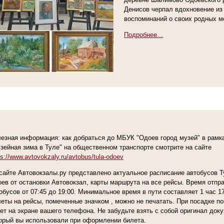
Денисов черпал вдохновение из
воспоминаний о своих родных м
Подробнее...
езная информация: как добраться до МБУК "Одоев город музей" в рамк
зейная зима в Туле" на общественном транспорте смотрите на сайте
ps://www.avtovokzaly.ru/avtobus/tula-odoev
сайте Автовокзалы.ру представлено актуальное расписание автобусов Т
ев от остановки Автовокзал, карты маршрута на все рейсы. Время отпр
обусов от 07:45 до 19:00. Минимальное время в пути составляет 1 час 17
еты на рейсы, помеченные значком , можно не печатать. При посадке п
ет на экране вашего телефона. Не забудьте взять с собой оригинал доку
орый вы использовали при оформлении билета.