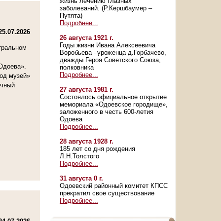
жизнь лечению глазных
заболеваний. (Р.Кершбаумер –
Путята)
Подробнее...
25.07.2026
26 августа 1921 г.
Годы жизни Ивана Алексеевича
нтральном
Воробьева –уроженца д.Горбачево,
дважды Героя Советского Союза,
Одоева».
полковника
Подробнее...
од музей»
учный
27 августа 1981 г.
Состоялось официальное открытие
мемориала «Одоевское городище»,
заложенного в честь 600-летия
Одоева
Подробнее...
28 августа 1928 г.
185 лет со дня рождения
Л.Н.Толстого
Подробнее...
31 августа 0 г.
Одоевский районный комитет КПСС
прекратил свое существование
Подробнее...