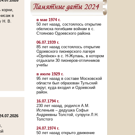
24.07.2026
 корни,
нисаж в
в мае 1974 г.
 Н. В.
50 лет назад, состоялось открытие
обелиска погибшим войнам в с.
Стояново Одоевского района
06.07.1939 г.
85 лет назад состоялось открытие
Одоевского пионерского лагеря
«Орлёнок» в с. Н-Жупань, в котором
отдыхали 30 пионеров-отличников
учебы
в июле 1929 г.
95 лет назад в составе Московской
области был образован Тульский
округ, куда входил и Одоевский
район.
16.07.1794 г.
230 лет назад, родился А.М.
Исленьев – дедушка Софьи
Андреевны Толстой, супруги Л.Н.
24.07.2026
Толстого
х,
24.07.1974 г.
ой
50 лет назад открыто движение