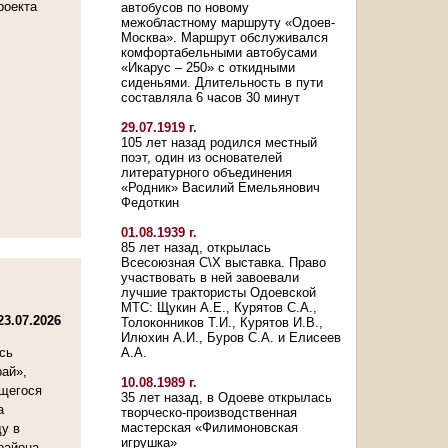
роекта
автобусов по новому
межобластному маршруту «Одоев-
Москва». Маршрут обслуживался
комфортабельными автобусами
«Икарус – 250» с откидными
сиденьями. Длительность в пути
составляла 6 часов 30 минут
29.07.1919 г.
105 лет назад родился местный
поэт, один из основателей
литературного объединения
«Родник» Василий Емельянович
Федоткин
01.08.1939 г.
85 лет назад, открылась
Всесоюзная С\Х выставка. Право
участвовать в ней завоевали
лучшие трактористы Одоевской
МТС: Щукин А.Е., Курятов С.А.,
23.07.2026
Толоконников Т.И., Курятов И.В.,
Илюхин А.И., Буров С.А. и Елисеев
сь
А.А.
рай»,
10.08.1989 г.
щегося
35 лет назад, в Одоеве открылась
а
творческо-производственная
мастерская «Филимоновская
у в
игрушка»
района,