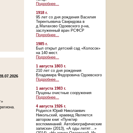
Подробнее...
1918 г.
95 лет со дня рождения Василия
Терентьевича Свиридова в
д.Малахово Одоевского р-на,
заслуженный врач РСФСР
Подробнее...
1985 г.
Был открыт детский сад «Колосок»
на 140 мест.
Подробнее...
1 августа 1803 г.
210 лет со дня рождения
Владимира Федоровича Одоевского
28.07.2026
Подробнее...
1 августа 1983 г.
Пущены очистные сооружения
Подробнее...
г»
4 августа 1926 г.
региона.
Родился Юрий Николаевич
Никольский, краевед.Является
автором книг «Пунктир
воспоминаний. Автобиографические
записки» (2013), «А оды летят…»
(2014), «На земле Одоевской. Из