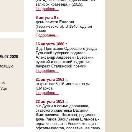
записок краеведа.» (2015).
Подробнее...
8 августа 0 г.
день памяти Евлогия
(Георгиевского). В 1946 году он
почил.
Подробнее...
16 августа 1886 г.
В д. Протасово Одоевского уезда
Тульской губернии родился
25.07.2026
Александр Андреевич Бузовкин,
русский и советский художник,
стоящую
лауреат Сталинской премии.
Подробнее...
21 августа 1961 г.
 на
открыт хлебный магазин на ул
К.Маркса
"Арт-
Подробнее...
22 августа 1851 г.
в с.Дубки в семье дворянина,
статского советника Василия
Дмитриевича Шлыкова, родилась
дочь Раиса Васильевна Шлыкова -
одна из первых в России женщин-
офтальмологов, посвятившая свою