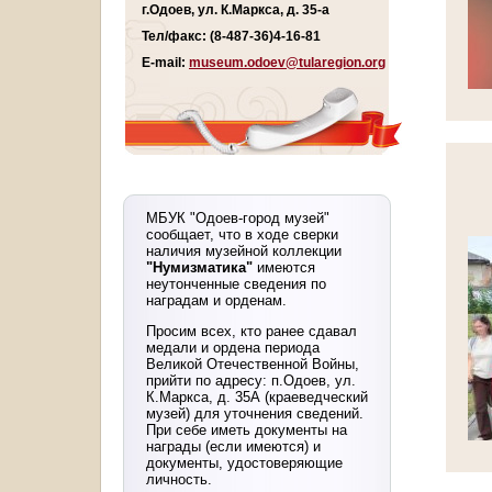
г.Одоев, ул. К.Маркса, д. 35-а
Тел/факс: (8-487-36)4-16-81
E-mail:
museum.odoev@tularegion.org
МБУК "Одоев-город музей"
сообщает, что в ходе сверки
наличия музейной коллекции
"Нумизматика"
имеются
неутонченные сведения по
наградам и орденам.
Просим всех, кто ранее сдавал
медали и ордена периода
Великой Отечественной Войны,
прийти по адресу: п.Одоев, ул.
К.Маркса, д. 35А (краеведческий
музей) для уточнения сведений.
При себе иметь документы на
награды (если имеются) и
документы, удостоверяющие
личность.