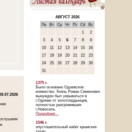
АВГУСТ 2026
Пн
Вт
Ср
Чт
Пт
Сб
Вс
1
2
3
4
5
6
7
8
9
10
11
12
13
14
15
16
17
18
19
20
21
22
23
24
25
26
27
28
29
30
31
1375 г.
Было основано Одоевское
княжество. Князь Роман Семенович
28.07.2026
вынужден был укрываться в
г.Одоеве от золотоордынцев,
дная
полностью разгромивших
г.Новосиль.
Подробнее...
послушаем
1546 г.
и.
опустошительный набег крымских
татар.