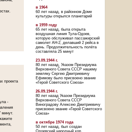
в 1964
естах.
60 лет назад, в районном Доме
культуры открылся планетарий
в 1959 году
65 лет назад, была открыта
воздушная линия Тула-Одоев,
которую обслуживал пассажирский
самолет АН-2, делавший 2 рейса в
день. Продолжительность полёта
составляла 25 минут
23.09.1944 г.
80 лет назад, Указом Президиума
Верховного Совета СССР нашему
земляку Сергею Дмитриевичу
Ефимову было присвоено звание
ах проекта
«Герой Советского Союза»
26.09.1944 г.
80 лет назад Указом Президиума
Верховного Совета СССР
ула -
Виноградову Алексею Дмитриевичу
авления
присвоено звание «Герой Советского
 минут.
Союза»
окажите
в октябре 1974 года
мента,
50 лет назад, был создан
Одоевский народный хор