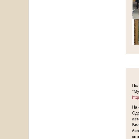
Пол
"Му
htt
На 
Одо
авт
Бил
бил
кот