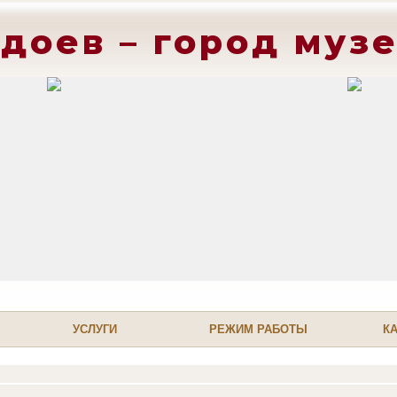
доев – город муз
УСЛУГИ
РЕЖИМ РАБОТЫ
К