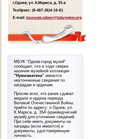
г.Одоев, ул. К.Маркса, д. 35-а
Тел/факс: (8-487-36)4-16-81
E-mail:
museum.odoev@tularegion.org
МБУК "Одоев-город музей"
сообщает, что в ходе сверки
наличия музейной коллекции
"Нумизматика"
имеются
неутонченные сведения по
наградам и орденам.
Просим всех, кто ранее сдавал
медали и ордена периода
Великой Отечественной Войны,
прийти по адресу: п.Одоев, ул.
К.Маркса, д. 35А (краеведческий
музей) для уточнения сведений.
При себе иметь документы на
награды (если имеются) и
документы, удостоверяющие
личность.