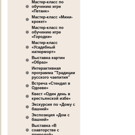
Мастер-класс по
обучению игре
«Петанк»
Мастер-класс «Мини-
крокет»
Мастер-класс по
обучению игре
«Городки»
Мастер-класс
«Усадебный
натюрморт»
Выставка картин
«Образ»
Интерактивная
программа "Традиции
русского чаепития"
Встреча «Стендап в
Одоеве»
Квест «Один день в
крестьянской избе»
Экскурсия по «Дому с
башней»
Экспозиция «Дом с
башней»
Выставка «В
соавторстве с
природой»