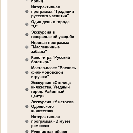
принц"
Интерактивная
программа "Традиции
русского чаепития"
Один день в городе
"О"
Экскурсия в
генеральской усадьбе
Игровая программа
"Масленичные
забавы"
Квест-игра "Русский
богатырь"
Мастер-класс "Роспись
филимоновской
игрушки"
Экскурсия «Столица
княжества. Уездный
город. Районный
центр»
Экскурсия «У истоков
Одоевского
княжества»
Интерактивная
программа «В музее
ремесел»
Рушник как оберег