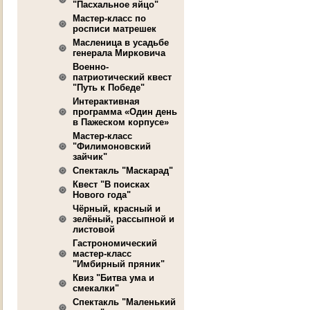
"Пасхальное яйцо"
Мастер-класс по
росписи матрешек
Масленица в усадьбе
генерала Мирковича
Военно-
патриотический квест
"Путь к Победе"
Интерактивная
программа «Один день
в Пажеском корпусе»
Мастер-класс
"Филимоновский
зайчик"
Спектакль "Маскарад"
Квест "В поисках
Нового года"
Чёрный, красный и
зелёный, рассыпной и
листовой
Гастрономический
мастер-класс
"Имбирный пряник"
Квиз "Битва ума и
смекалки"
Спектакль "Маленький