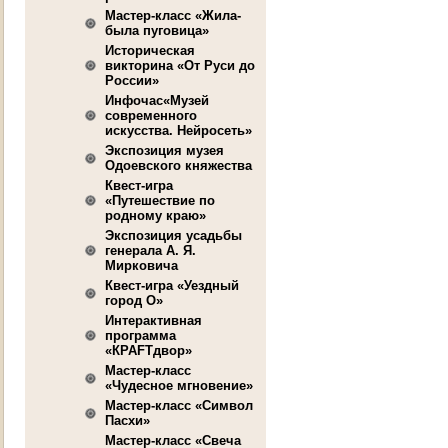
Мастер-класс «Жила-
была пуговица»
Историческая
викторина «От Руси до
России»
Инфочас«Музей
современного
искусства. Нейросеть»
Экспозиция музея
Одоевского княжества
Квест-игра
«Путешествие по
родному краю»
Экспозиция усадьбы
генерала А. Я.
Мирковича
Квест-игра «Уездный
город О»
Интерактивная
программа
«КРАFТдвор»
Мастер-класс
«Чудесное мгновение»
Мастер-класс «Символ
Пасхи»
Мастер-класс «Свеча