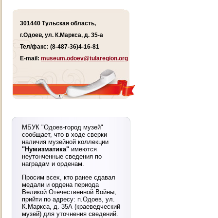
301440 Тульская область,
г.Одоев, ул. К.Маркса, д. 35-а
Тел/факс: (8-487-36)4-16-81
E-mail:
museum.odoev@tularegion.org
МБУК "Одоев-город музей"
сообщает, что в ходе сверки
наличия музейной коллекции
"Нумизматика"
имеются
неутонченные сведения по
наградам и орденам.
Просим всех, кто ранее сдавал
медали и ордена периода
Великой Отечественной Войны,
прийти по адресу: п.Одоев, ул.
К.Маркса, д. 35А (краеведческий
музей) для уточнения сведений.