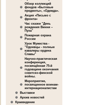
Обзор коллекций
фондов «Бытовые
предметы», «Одежда».
Акция «Письмо с
фронта»
Час сказки "День
рождения Винни –
Пуха"
Пожарная охрана
России
Урок Мужества -
"Одоевцы - полные
кавалеры ордена
Славы"
Научно-практическая
конференция,
посвящённая 75-й
годовщине окончания
советско-финской
войны.
Мероприятие,
посвященное воинам-
интерна­ционалистам
Выставки
Архив новостей
Краеведение