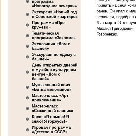
программа
принять на себя ко
«Новогодние вечерки»
ранен. Он упал с ма
Экскурсия «Новый год
в Советской квартире»
вернулся, подобрал 
Программа «Про
был мертв. Это случи
кружево»
Михаил Григорьевич 
Тематическая
Говоренках.
программа «Закрома»
Экспозиция «Дом с
башней»
Экскурсия по «Дому с
башней»
День открытых дверей
в музейно-культурном
центре «Дом с
башней»
Музыкальный квиз
«Битва меломанов»
Мастер-класс «Арт
приключения»
Мастер-класс
«Сказочный слоник»
Квест «Я помню! Я
знаю! Я горжусь!»
Игровая программа
«Детство в СССР»