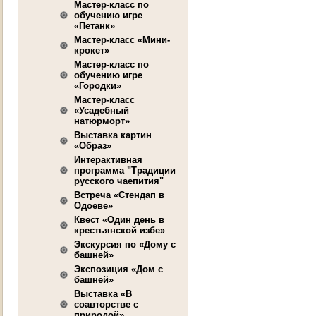
Мастер-класс по
обучению игре
«Петанк»
Мастер-класс «Мини-
крокет»
Мастер-класс по
обучению игре
«Городки»
Мастер-класс
«Усадебный
натюрморт»
Выставка картин
«Образ»
Интерактивная
программа "Традиции
русского чаепития"
Встреча «Стендап в
Одоеве»
Квест «Один день в
крестьянской избе»
Экскурсия по «Дому с
башней»
Экспозиция «Дом с
башней»
Выставка «В
соавторстве с
природой»