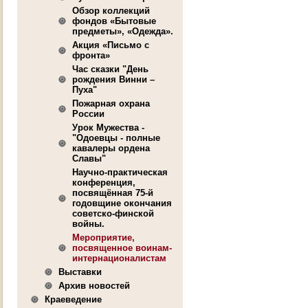
Обзор коллекций
фондов «Бытовые
предметы», «Одежда».
Акция «Письмо с
фронта»
Час сказки "День
рождения Винни –
Пуха"
Пожарная охрана
России
Урок Мужества -
"Одоевцы - полные
кавалеры ордена
Славы"
Научно-практическая
конференция,
посвящённая 75-й
годовщине окончания
советско-финской
войны.
Мероприятие,
посвященное воинам-
интерна­ционалистам
Выставки
Архив новостей
Краеведение