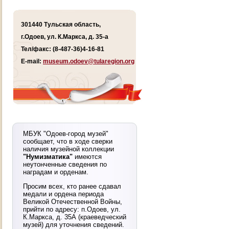
301440 Тульская область,
г.Одоев, ул. К.Маркса, д. 35-а
Тел/факс: (8-487-36)4-16-81
E-mail:
museum.odoev@tularegion.org
МБУК "Одоев-город музей"
сообщает, что в ходе сверки
наличия музейной коллекции
"Нумизматика"
имеются
неутонченные сведения по
наградам и орденам.
Просим всех, кто ранее сдавал
медали и ордена периода
Великой Отечественной Войны,
прийти по адресу: п.Одоев, ул.
К.Маркса, д. 35А (краеведческий
музей) для уточнения сведений.