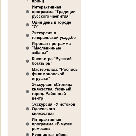
принц"
Интерактивная
программа "Традиции
русского чаепития"
Один день в городе
"О"
Экскурсия в
генеральской усадьбе
Игровая программа
"Масленичные
забавы"
Квест-игра "Русский
богатырь"
Мастер-класс "Роспись
филимоновской
игрушки"
Экскурсия «Столица
княжества. Уездный
город. Районный
центр»
Экскурсия «У истоков
Одоевского
княжества»
Интерактивная
программа «В музее
ремесел»
Рушник как оберег