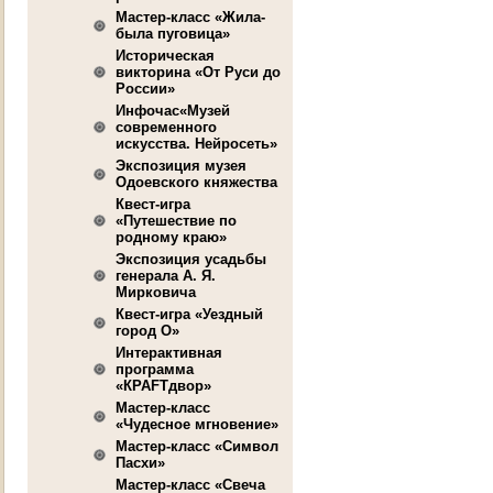
Мастер-класс «Жила-
была пуговица»
Историческая
викторина «От Руси до
России»
Инфочас«Музей
современного
искусства. Нейросеть»
Экспозиция музея
Одоевского княжества
Квест-игра
«Путешествие по
родному краю»
Экспозиция усадьбы
генерала А. Я.
Мирковича
Квест-игра «Уездный
город О»
Интерактивная
программа
«КРАFТдвор»
Мастер-класс
«Чудесное мгновение»
Мастер-класс «Символ
Пасхи»
Мастер-класс «Свеча