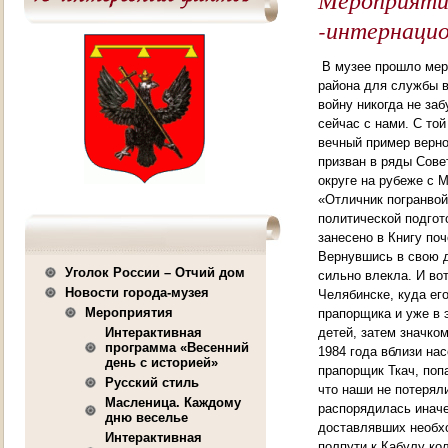
-интернаци
В музее прошло мер
района для службы 
войну никогда не заб
сейчас с нами. С той
вечный пример верно
призван в ряды Сове
округе на рубеже с 
«Отличник погранвой
политической подгот
занесено в Книгу по
Вернувшись в свою д
Уголок России – Отчий дом
сильно влекла. И во
Новости города-музея
Челябинске, куда ег
Мероприятия
прапорщика и уже в 
Интерактивная
детей, затем значко
программа «Весенний
1984 года вблизи на
день с историей»
прапорщик Ткач, поп
Русский стиль
что наши не потерял
Масленица. Каждому
распорядилась иначе
дню веселье
доставлявших необхо
Интерактивная
полпути к Кабулу ко