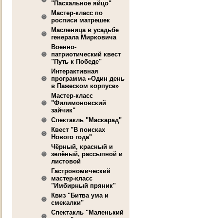
"Пасхальное яйцо"
Мастер-класс по
росписи матрешек
Масленица в усадьбе
генерала Мирковича
Военно-
патриотический квест
"Путь к Победе"
Интерактивная
программа «Один день
в Пажеском корпусе»
Мастер-класс
"Филимоновский
зайчик"
Спектакль "Маскарад"
Квест "В поисках
Нового года"
Чёрный, красный и
зелёный, рассыпной и
листовой
Гастрономический
мастер-класс
"Имбирный пряник"
Квиз "Битва ума и
смекалки"
Спектакль "Маленький