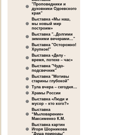
"Проповедники и
духовники Одоевского
края"
Выставка «Мы наш,
мы новый мир
построим»
Выставка "..Долгими
зимними вечерами…"
Выставка "Осторожно!
Хрупкое!"
Выставка «Делу -
время, потехе – час»
Выставка "Чудо-
подсвечник"
Выставка "Мотивы
старины глубокой"
Тула вчера – сегодня…
Храмы России
Выставка «Люди и
мусор – кто кого?»
Выставка
“Мыловарение»
Максименко К.М.
Выставка картин
Игоря Шорникова
"Душа природы"