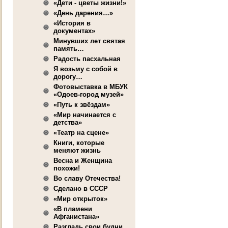
«Дети - цветы жизни!»
«День дарения…»
«История в
документах»
Минувших лет святая
память…
Радость пасхальная
Я возьму с собой в
дорогу…
Фотовыставка в МБУК
«Одоев-город музей»
«Путь к звёздам»
«Мир начинается с
детства»
«Театр на сцене»
Книги, которые
меняют жизнь
Весна и Женщина
похожи!
Во славу Отечества!
Сделано в СССР
«Мир открыток»
«В пламени
Афганистана»
Разгладь свои будни