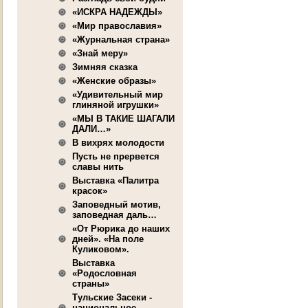
«ИСКРА НАДЕЖДЫ»
«Мир православия»
«Журнальная страна»
«Знай меру»
Зимняя сказка
«Женские образы»
«Удивительный мир
глиняной игрушки»
«МЫ В ТАКИЕ ШАГАЛИ
ДАЛИ…»
В вихрях молодости
Пусть не прервется
славы нить
Выставка «Палитра
красок»
Заповедный мотив,
заповедная даль…
«От Рюрика до наших
дней». «На поле
Куликовом».
Выставка
«Родословная
страны»
Тульские Засеки -
национальное