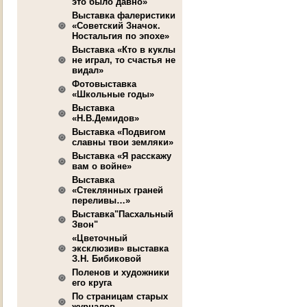
это было давно»
Выставка фалеристики
«Советский Значок.
Ностальгия по эпохе»
Выставка «Кто в куклы
не играл, то счастья не
видал»
Фотовыставка
«Школьные годы»
Выставка
«Н.В.Демидов»
Выставка «Подвигом
славны твои земляки»
Выставка «Я расскажу
вам о войне»
Выставка
«Стеклянных граней
переливы…»
Выставка"Пасхальный
Звон"
«Цветочный
эксклюзив» выставка
З.Н. Бибиковой
Поленов и художники
его круга
По страницам старых
журналов